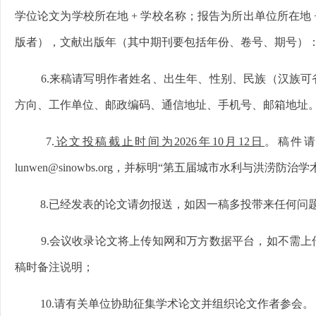
学位论文为学校所在地 + 学校名称；报告为所出单位所在地 +
版者），文献出版年（其中期刊要包括年份、卷号、期号）
6.来稿请写明作者姓名、出生年、性别、民族（汉族
方向、工作单位、邮政编码、通信地址、手机号、邮箱地址
7.
论文投稿截止时间为2026年10月12日
。稿件请
lunwen@sinowbs.org，并标明“第五届城市水利与洪涝防
8.已经发表的论文请勿报送，如因一稿多投带来任何问
9.会议收录论文将上传知网和万方数据平台，如不需
稿时备注说明；
10.请有关单位协助征集学术论文并组织论文作者参会。