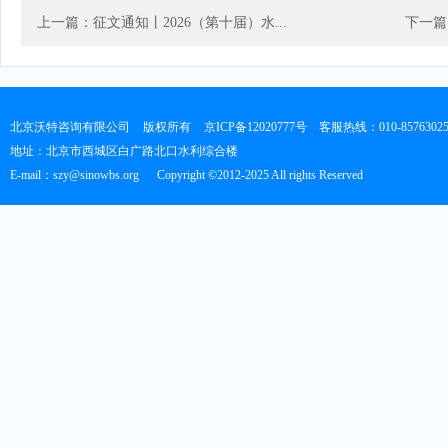
上一篇：征文通知丨2026（第十届）水...
下一篇
北京沃特咨询有限公司
版权所有
京ICP备12020777号
客服热线：010-8576302
地址：北京市西城区白广路北口水利综合楼
E-mail：szy@sinowbs.org
Copyright ©2012-2025 All rights Reserved