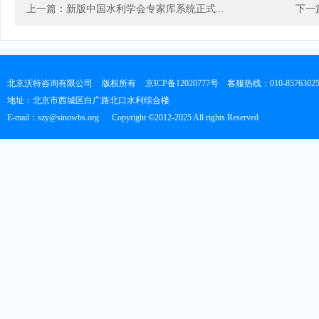
上一篇：新版中国水利学会专家库系统正式...
下一篇
北京沃特咨询有限公司
版权所有
京ICP备12020777号
客服热线：010-8576302
地址：北京市西城区白广路北口水利综合楼
E-mail：szy@sinowbs.org
Copyright ©2012-2025 All rights Reserved